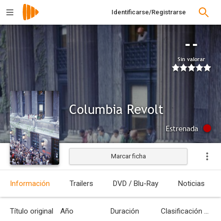
Identificarse/Registrarse
--
Sin valorar
Columbia Revolt
Estrenada
Marcar ficha
Información
Trailers
DVD / Blu-Ray
Noticias
Título original
Año
Duración
Clasificación por edades