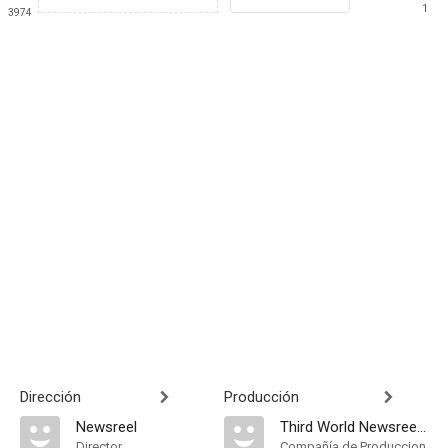
1
3974
Dirección
Producción
Newsreel
Third World Newsreel Film Collective
Director
Compañía de Produccion