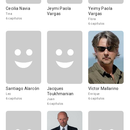
Cecilia Navia
Jeymi Paola
Yeimy Paola
Vargas
Vargas
Tina
6 capítulos
Flora
6 capítulos
Santiago Alarcón
Jacques
Víctor Mallarino
Toukhmanian
Leo
Enrique
6 capítulos
6 capítulos
Juan
6 capítulos