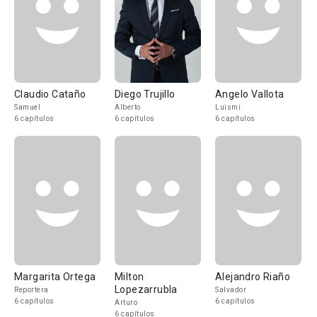
Claudio Cataño
Diego Trujillo
Angelo Vallota
Samuel
Alberto
Luismi
6 capítulos
6 capítulos
6 capítulos
Margarita Ortega
Milton
Alejandro Riaño
Lopezarrubla
Reportera
Salvador
6 capítulos
6 capítulos
Arturo
6 capítulos