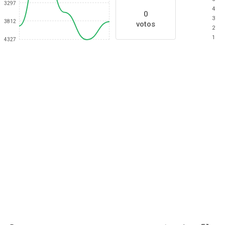
3297
4
0
3
3812
votos
2
1
4327