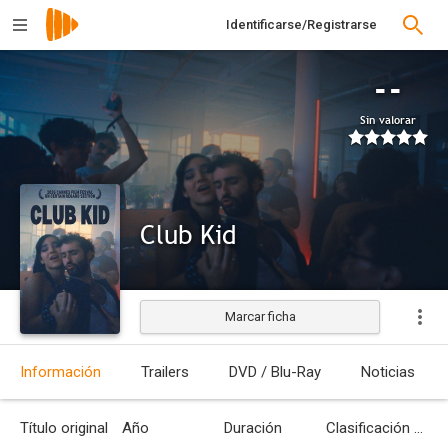
Identificarse/Registrarse
--
Sin valorar
Club Kid
Marcar ficha
Estrenada
Información
Trailers
DVD / Blu-Ray
Noticias
Título original
Año
Duración
Clasificación por edades