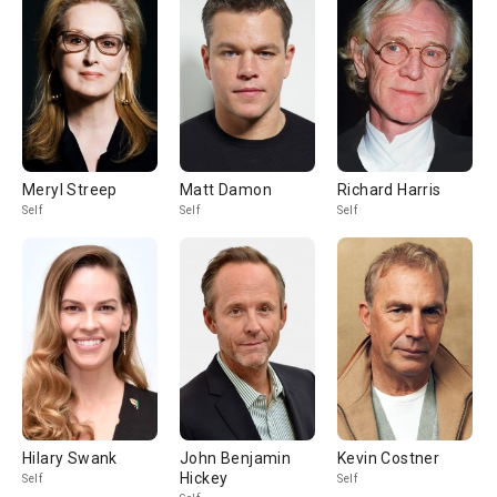
Meryl Streep
Matt Damon
Richard Harris
Self
Self
Self
Hilary Swank
John Benjamin
Kevin Costner
Hickey
Self
Self