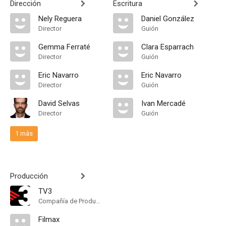
Dirección
Escritura
Nely Reguera
Daniel González
Director
Guión
Gemma Ferraté
Clara Esparrach
Director
Guión
Eric Navarro
Eric Navarro
Director
Guión
David Selvas
Ivan Mercadé
Director
Guión
1 más
Producción
TV3
Compañía de Produccion
Filmax