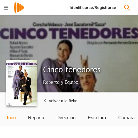
Identificarse/Registrarse
Cinco tenedores
Reparto y Equipo
Volver a la ficha
Todo
Reparto
Dirección
Escritura
Cámara