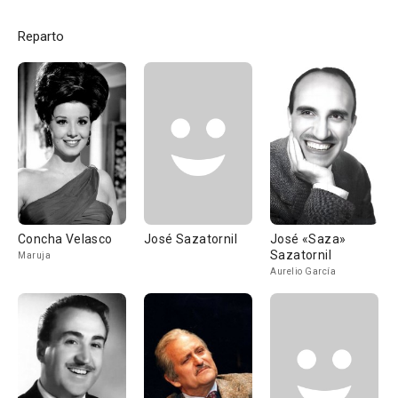
Reparto
Concha Velasco
José Sazatornil
José «Saza»
Sazatornil
Maruja
Aurelio García