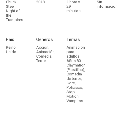
Chuck
2018
1 hora y
Sin
Steel:
29
información
Night of
minutos
the
Trampires
País
Géneros
Temas
Reino
Acción
,
Animación
Unido
Animación
,
para
Comedia
,
adultos
,
Terror
Años 80
,
Claymation
(Plastilina)
,
Comedia
de terror
,
Gore
,
Policíaco
,
Stop
Motion
,
Vampiros