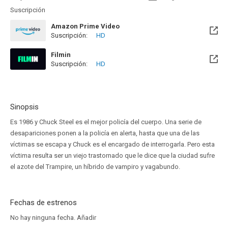
Suscripción
Amazon Prime Video
Suscripción:
HD
Filmin
Suscripción:
HD
Disponible hasta el Lun, 31 May 2027 (Quedan 9 meses)
Sinopsis
Es 1986 y Chuck Steel es el mejor policía del cuerpo. Una serie de
desapariciones ponen a la policía en alerta, hasta que una de las
víctimas se escapa y Chuck es el encargado de interrogarla. Pero esta
víctima resulta ser un viejo trastornado que le dice que la ciudad sufre
el azote del Trampire, un híbrido de vampiro y vagabundo.
Fechas de estrenos
No hay ninguna fecha.
Añadir