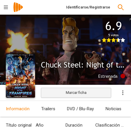
Identificarse/Registrarse
6.9
5 votos
Chuck Steel: Night of the Trampires
Estrenada
Marcar ficha
Información
Trailers
DVD / Blu-Ray
Noticias
Título original
Año
Duración
Clasificación por edades