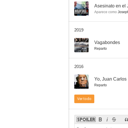
--
Asesinato en el 
Aparece como
Josep
Los méritos de Madame Curie
2019
--
--
Vagabondes
Reparto
2016
8.5
Yo, Juan Carlos
Reparto
L'amour (presque) parfait
Ver todo
--