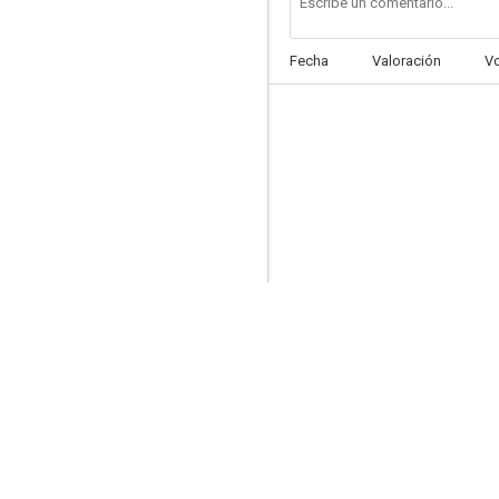
Fecha
Valoración
V
Résistance
--
Laura, la maldición del tarot
--