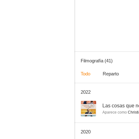
Commissaire Magellan
7.5
Filmografía (41)
Todo
Reparto
2022
Las flores de Harrison
6.0
8.5
Las cosas que n
Aparece como
Christ
2020