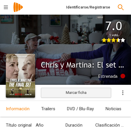
Identificarse/Registrarse
7.0
1 voto
Chris y Martina: El set decisivo
Estrenada
Marcar ficha
Información
Trailers
DVD / Blu-Ray
Noticias
Título original
Año
Duración
Clasificación por edades