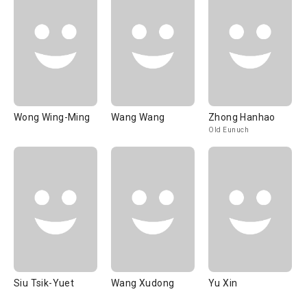
Wong Wing-Ming
Wang Wang
Zhong Hanhao
Old Eunuch
Siu Tsik-Yuet
Wang Xudong
Yu Xin