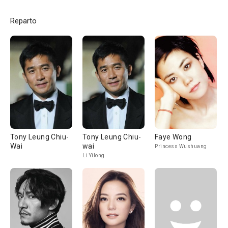
Reparto
Tony Leung Chiu-
Tony Leung Chiu-
Faye Wong
Wai
wai
Princess Wushuang
Li Yilong