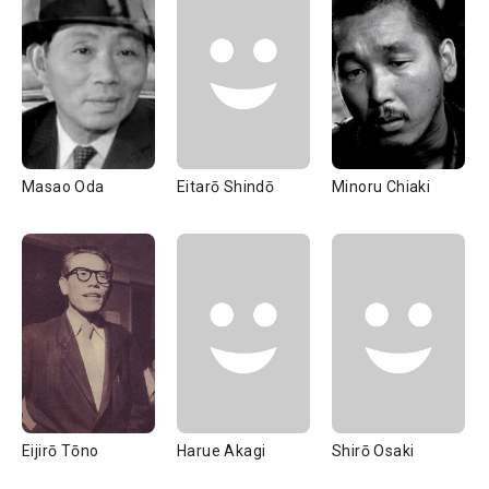
Masao Oda
Eitarō Shindō
Minoru Chiaki
Eijirō Tōno
Harue Akagi
Shirō Osaki