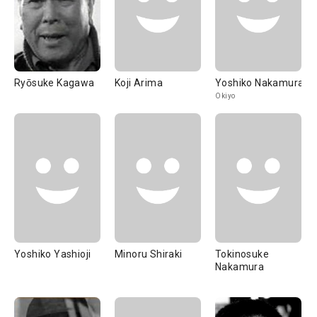
Ryōsuke Kagawa
Koji Arima
Yoshiko Nakamura
Okiyo
Yoshiko Yashioji
Minoru Shiraki
Tokinosuke
Nakamura