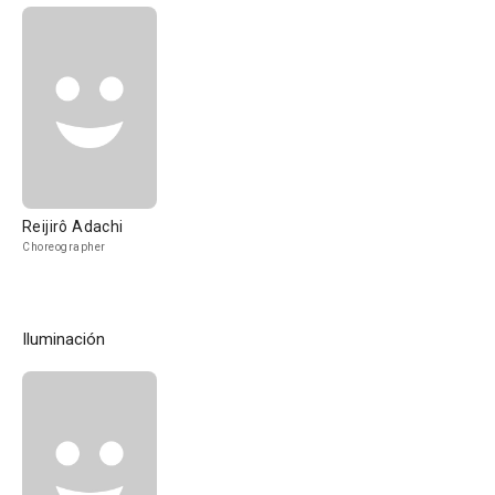
Reijirô Adachi
Choreographer
Iluminación