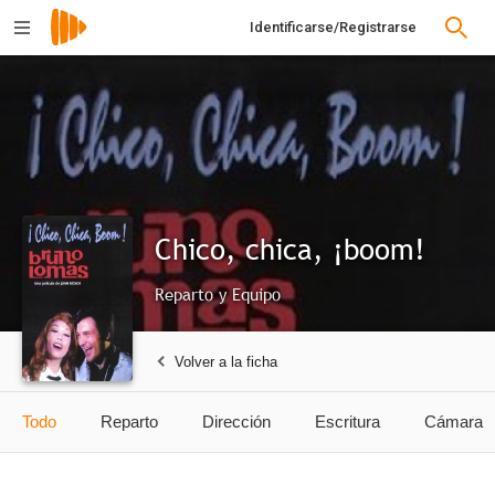
Identificarse/Registrarse
Chico, chica, ¡boom!
Reparto y Equipo
Volver a la ficha
Todo
Reparto
Dirección
Escritura
Cámara