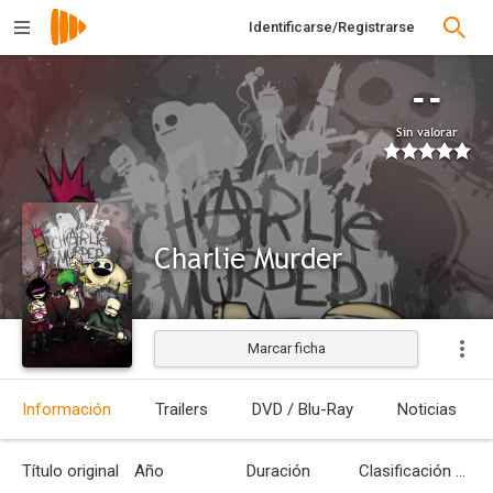
Identificarse/Registrarse
--
Sin valorar
Charlie Murder
Marcar ficha
Información
Trailers
DVD / Blu-Ray
Noticias
Título original
Año
Duración
Clasificación por edades