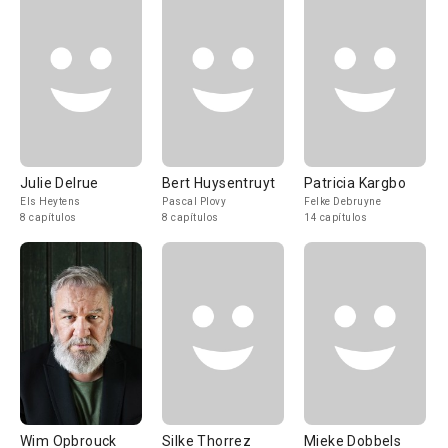
Julie Delrue
Bert Huysentruyt
Patricia Kargbo
Els Heytens
Pascal Plovy
Felke Debruyne
8 capítulos
8 capítulos
14 capítulos
Wim Opbrouck
Silke Thorrez
Mieke Dobbels