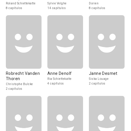
Roland Schiettekatte
Sylvie Velghe
Dorien
8 capítulos
14 capítulos
8 capítulos
Robrecht Vanden
Anne Denolf
Janne Desmet
Thoren
Ria Schiettekatte
Siska Louage
4 capítulos
2 capítulos
Christophe Bulcke
2 capítulos