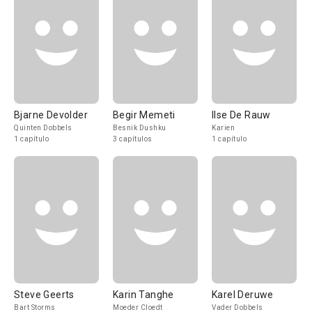
Bjarne Devolder
Begir Memeti
Ilse De Rauw
Quinten Dobbels
Besnik Dushku
Karien
1 capítulo
3 capítulos
1 capítulo
Steve Geerts
Karin Tanghe
Karel Deruwe
Bart Storms
Moeder Cloedt
Vader Dobbels