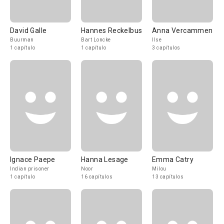
David Galle
Hannes Reckelbus
Anna Vercammen
Buurman
Bart Loncke
Ilse
1 capítulo
1 capítulo
3 capítulos
Ignace Paepe
Hanna Lesage
Emma Catry
Indian prisoner
Noor
Milou
1 capítulo
16 capítulos
13 capítulos