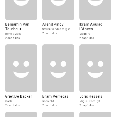
Benjamin Van
Arend Pinoy
Ikram Aoulad
Tourhout
L'Ahcen
Steven Vandenberghe
2 capítulos
Benoït Maes
Mounira
2 capítulos
2 capítulos
Griet De Backer
Bram Verrecas
Joris Hessels
Carla
Robrecht
Miguel Cocquyt
2 capítulos
2 capítulos
2 capítulos