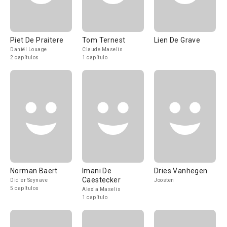
Piet De Praitere
Tom Ternest
Lien De Grave
Daniël Louage
Claude Maselis
2 capítulos
1 capítulo
Norman Baert
Imani De
Dries Vanhegen
Caestecker
Didier Seynave
Joosten
5 capítulos
Alexia Maselis
1 capítulo