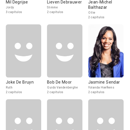
Mil Degrijse
Lieven Debrauwer
Jean-Michel
Balthazar
Jordy
Slimme
3 capítulos
2 capítulos
Ollie
2 capítulos
Joke De Bruyn
Bob De Moor
Jasmine Sendar
Ruth
Guido Vandenberghe
Yolanda Hoefkens
2 capítulos
2 capítulos
2 capítulos