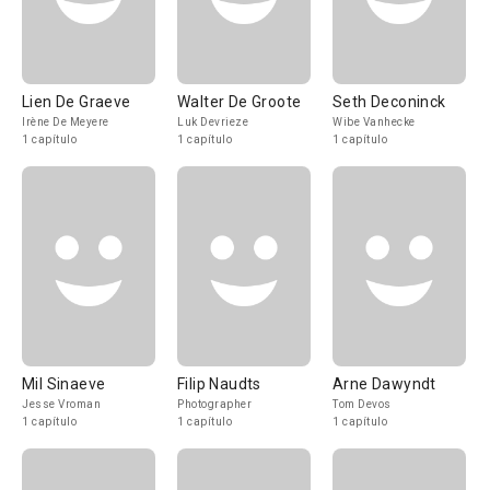
Lien De Graeve
Walter De Groote
Seth Deconinck
Irène De Meyere
Luk Devrieze
Wibe Vanhecke
1 capítulo
1 capítulo
1 capítulo
Mil Sinaeve
Filip Naudts
Arne Dawyndt
Jesse Vroman
Photographer
Tom Devos
1 capítulo
1 capítulo
1 capítulo