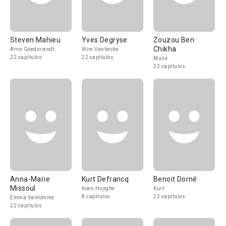
Steven Mahieu
Yves Degryse
Zouzou Ben
Chikha
Arne Goedvriendt
Wim Vanhecke
22 capítulos
22 capítulos
Muze
22 capítulos
Anna-Marie
Kurt Defrancq
Benoit Dorné
Missoul
Koen Huyghe
Kurt
8 capítulos
22 capítulos
Emma Vantomme
22 capítulos