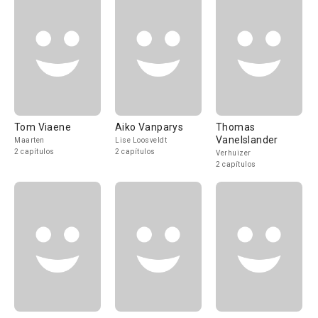
Tom Viaene
Aiko Vanparys
Thomas
Vanelslander
Maarten
Lise Loosveldt
2 capítulos
2 capítulos
Verhuizer
2 capítulos