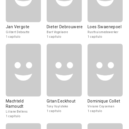
Jan Vergote
Dieter Debrouwere
Loes Swaenepoel
Gilbert Deboutte
Bart Vogelaere
Rusthuismedewerker
1 capítulo
1 capítulo
1 capítulo
Machteld
Gitan Eeckhout
Dominique Collet
Ramoudt
Tony Vuylsteke
Viviane Coyseman
1 capítulo
1 capítulo
Liliane Bellens
1 capítulo