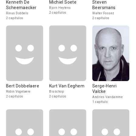
Kenneth De
Michiel Soete
Steven
Scheemaecker
Beersmans
Bjorn Heytens
2 capítulos
Rinus Dobbels
Walter Fossez
2 capítulos
2 capítulos
Bert Dobbelaere
Kurt Van Eeghem
Serge-Henri
Valcke
Robin Vogelaere
Bisschop
2 capítulos
2 capítulos
Andries Vandamme
1 capítulo