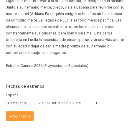
lugar en el mundo frente a la presión familiar, la misoginia y el racismo.
Junto a su hermano menor, Diego, viaja a España para reunirse con su
madre, Isabel (Adriana Paz), quien emigró ocho años atrás en busca
de un futuro mejor. La llegada de Lucila es todo menos pacífica. Las
circunstancias a las que se enfrenta todos los días le recuerdan
constantemente sus orígenes, para bien y para mal. Esta carga
despierta en Lucila la necesidad de emanciparse, vivir una vida acorde
con su edad y dejar de ser la madre postiza de su hermano o
sobrevivir en trabajos mal pagados.
Estreno: Cannes 2026 (Proyecciones Especiales)
Fechas de estrenos
España:
- Castellano:
Vie, 09 Oct 2026 (En 2 meses y 3 días)
Estreno
Añadir fecha