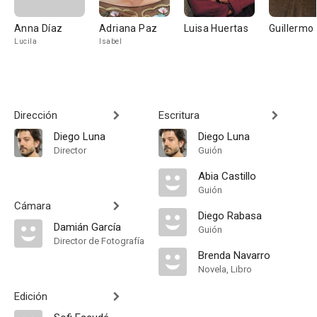
Anna Díaz
Adriana Paz
Luisa Huertas
Guillermo
Lucila
Isabel
Dirección
Escritura
Diego Luna
Diego Luna
Director
Guión
Abia Castillo
Guión
Cámara
Diego Rabasa
Damián García
Guión
Director de Fotografía
Brenda Navarro
Novela, Libro
Edición