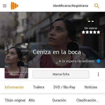
Identificarse/Registrarse
--
Sin valorar
Ceniza en la boca
A la espera de estreno
Marcar ficha
Información
Trailers
DVD / Blu-Ray
Noticias
Título original
Año
Duración
Clasificación por edades