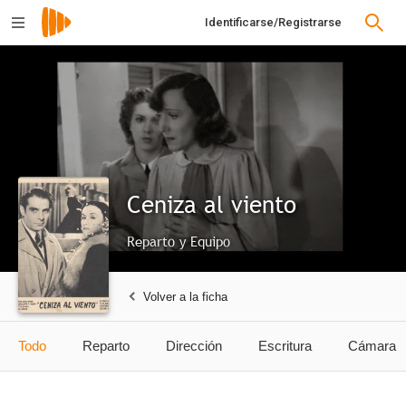
Identificarse/Registrarse
Ceniza al viento
Reparto y Equipo
Volver a la ficha
Todo
Reparto
Dirección
Escritura
Cámara