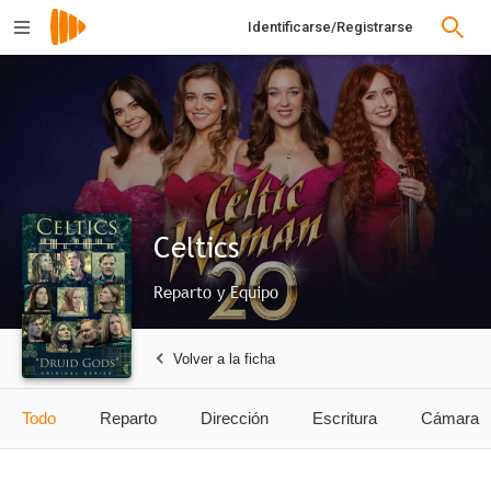
Identificarse/Registrarse
Celtics
Reparto y Equipo
Volver a la ficha
Todo
Reparto
Dirección
Escritura
Cámara