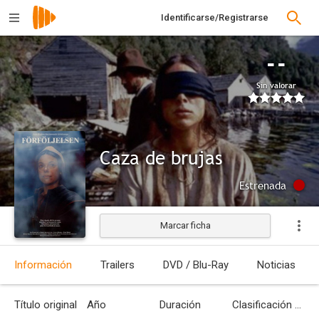
Identificarse/Registrarse
--
Sin valorar
Caza de brujas
Estrenada
Marcar ficha
Información
Trailers
DVD / Blu-Ray
Noticias
Título original
Año
Duración
Clasificación por edades