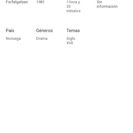
Forfølgelsen
1981
1 hora y
Sin
33
información
minutos
País
Géneros
Temas
Noruega
Drama
Siglo
XVII