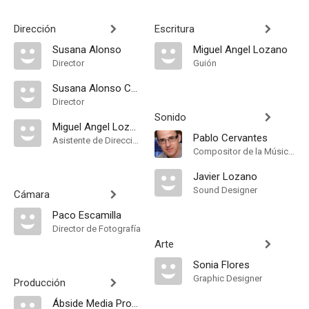
Dirección
Escritura
Susana Alonso
Miguel Angel Lozano
Director
Guión
Susana Alonso Cuenllas
Director
Sonido
Miguel Angel Lozano
Pablo Cervantes
Asistente de Dirección
Compositor de la Música Original
Javier Lozano
Sound Designer
Cámara
Paco Escamilla
Director de Fotografía
Arte
Sonia Flores
Graphic Designer
Producción
Ábside Media Producciones