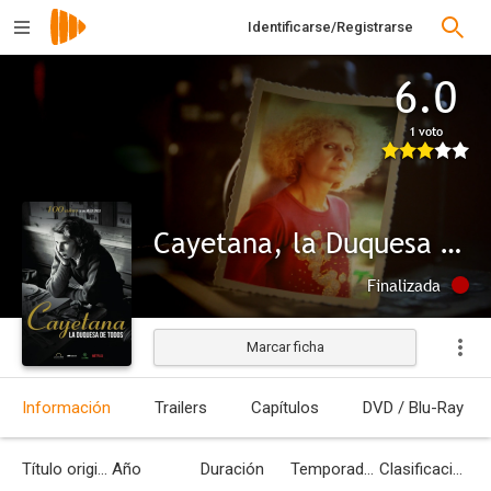
Identificarse/Registrarse
6.0
1 voto
Cayetana, la Duquesa de todos
Finalizada
Marcar ficha
Información
Trailers
Capítulos
DVD / Blu-Ray
Título original
Año
Duración
Temporadas
Clasificación por edades