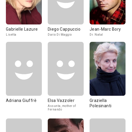
Gabrielle Lazure
Diego Cappuccio
Jean-Marc Bory
Lisetta
Dario Di Maggio
Dr. Natal
Adriana Giuffrè
Elsa Vazzoler
Graziella
Polesinanti
Assunta, mother of
Fernando