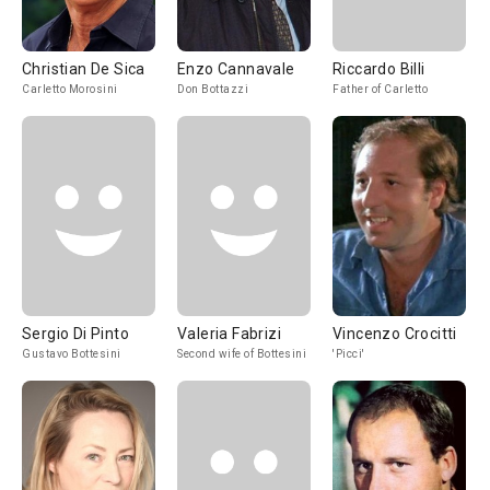
Christian De Sica
Enzo Cannavale
Riccardo Billi
Carletto Morosini
Don Bottazzi
Father of Carletto
Sergio Di Pinto
Valeria Fabrizi
Vincenzo Crocitti
Gustavo Bottesini
Second wife of Bottesini
'Picci'