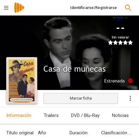
Identificarse/Registrarse
--
Sin valorar
Casa de muñecas
Estrenada
Marcar ficha
Información
Trailers
DVD / Blu-Ray
Noticias
Título original
Año
Duración
Clasificación por edades