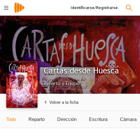
Identificarse/Registrarse
Cartas desde Huesca
Reparto y Equipo
Volver a la ficha
Todo
Reparto
Dirección
Escritura
Cámara