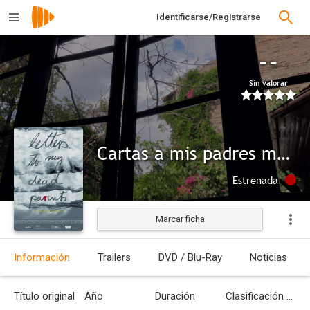
Identificarse/Registrarse
--
Sin valorar
Cartas a mis padres muertos
Estrenada
Marcar ficha
Información
Trailers
DVD / Blu-Ray
Noticias
Título original
Año
Duración
Clasificación por edades