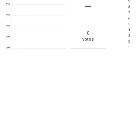
9
--
???
8
7
???
6
5
???
4
0
3
???
votos
2
1
???