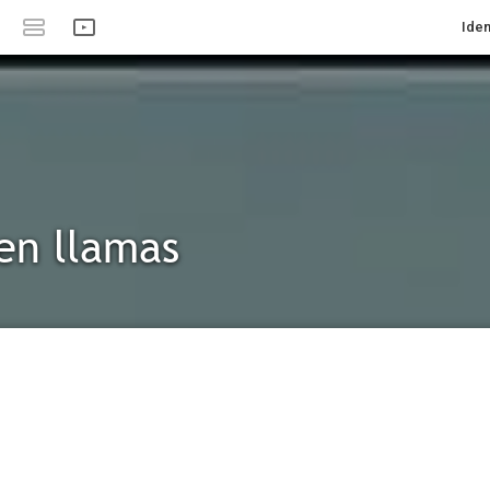
Iden
en llamas