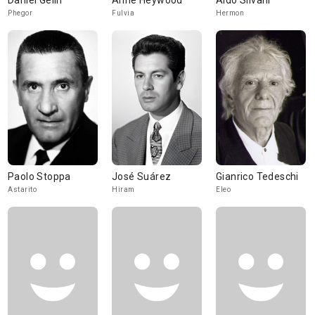
Daniel Gélin
Anne Heywood
Aldo Silvani
Phegor
Fulvia
Hermon
Paolo Stoppa
José Suárez
Gianrico Tedeschi
Astarito
Hiram
Eleo