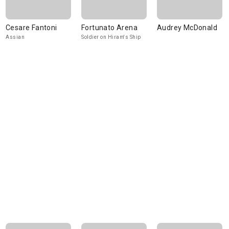
Cesare Fantoni
Fortunato Arena
Audrey McDonald
Assian
Soldier on Hiram's Ship