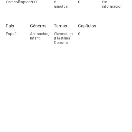
Caracolímpicos
2000
6
0
Sin
minutos
información
País
Géneros
Temas
Capítulos
España
Animación
,
Claymation
0
Infantil
(Plastilina)
,
Deporte