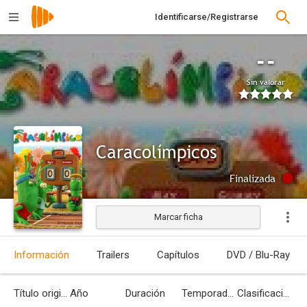
Identificarse/Registrarse
--
Sin valorar
Caracolímpicos
Finalizada
Marcar ficha
Información
Trailers
Capítulos
DVD / Blu-Ray
Título original
Año
Duración
Temporadas
Clasificación por edades