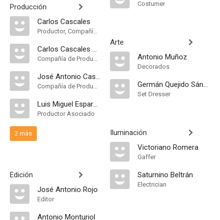
Costumer
Producción
Carlos Cascales
Productor, Compañía de Produccion
Arte
Carlos Cascales Producciones Cinematográficas
Antonio Muñoz
Compañía de Produccion
Decorados
José Antonio Cascales
Germán Quejido Sánchez
Compañía de Produccion, Productor Ejecutivo
Set Dresser
Luis Miguel Esparza
Productor Asociado
Iluminación
2 más
Victoriano Romera
Gaffer
Edición
Saturnino Beltrán
Electrician
José Antonio Rojo
Editor
Antonio Monturiol