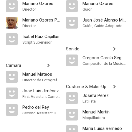
Mariano Ozores
Mariano Ozores
Director
Guión
Mariano Ozores Puchol
Juan José Alonso Millán
Director
Guión, Guión Adaptado
Isabel Ruiz Capillas
Script Supervisor
Sonido
Gregorio García Segura
Compositor de la Música Original, Música
Cámara
Manuel Mateos
Director de Fotografía, Camera Operator
Costume & Make-Up
José Luis Jiménez
Josefa Pérez
First Assistant Camera
Estilista
Pedro del Rey
Manuel Martín
Second Assistant Camera
Maquilladora
María Luisa Bernedo