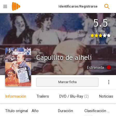
Identificarse/Registrarse
5.5
2 votos
Capullito de alhelí
Estrenada
Marcar ficha
Información
Trailers
DVD / Blu-Ray
(2)
Noticias
Título original
Año
Duración
Clasificación por edades