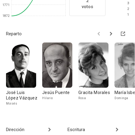
2
3
1771
votos
2
1
1872
Reparto
José Luis
Jesús Puente
Gracita Morales
María Isbe
López Vázquez
Hilario
Rosa
Dominga
Moisés
Dirección
Escritura