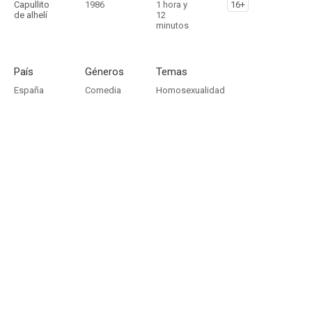
Capullito
1986
1 hora y
16+
de alhelí
12
minutos
País
Géneros
Temas
España
Comedia
Homosexualidad