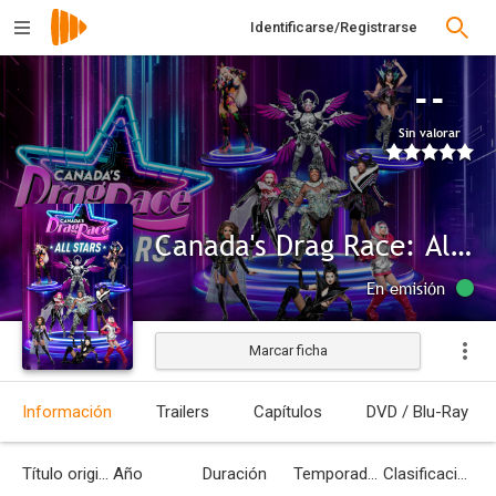
Identificarse/Registrarse
--
Sin valorar
Canada's Drag Race: All Stars
En emisión
Marcar ficha
Información
Trailers
Capítulos
DVD / Blu-Ray
Título original
Año
Duración
Temporadas
Clasificación por edades