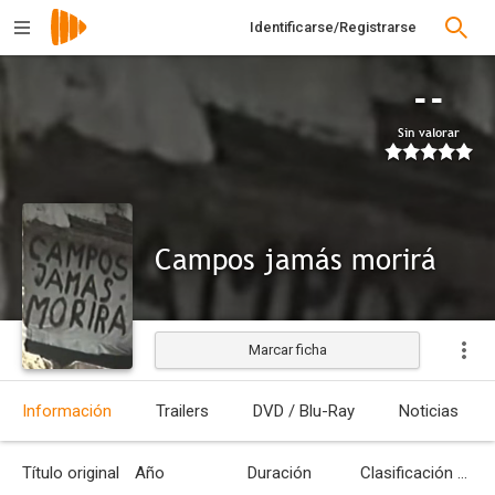
Identificarse/Registrarse
--
Sin valorar
Campos jamás morirá
Marcar ficha
Información
Trailers
DVD / Blu-Ray
Noticias
Título original
Año
Duración
Clasificación por edades