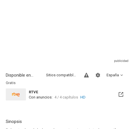
Disponible en...
Sitios compatibles
España
Gratis
RTVE
Con anuncios:
4 / 4 capítulos
HD
Disponible hasta el Jue, 30 Sep 2027 (Queda 1 año)
Sinopsis