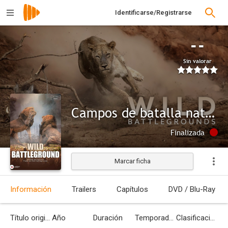
Identificarse/Registrarse
--
Sin valorar
Campos de batalla naturales
Finalizada
Marcar ficha
Información
Trailers
Capítulos
DVD / Blu-Ray
Título original
Año
Duración
Temporadas
Clasificación por edades