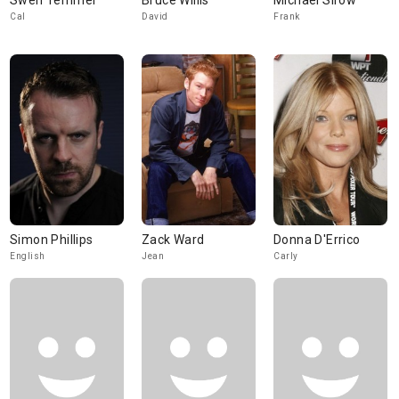
Swen Temmel
Bruce Willis
Michael Sirow
Cal
David
Frank
Simon Phillips
Zack Ward
Donna D'Errico
English
Jean
Carly