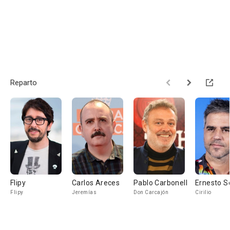
Reparto
Flipy
Carlos Areces
Pablo Carbonell
Ernesto Se
Flipy
Jeremías
Don Carcajón
Cirilio