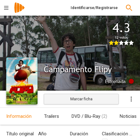
Identificarse/Registrarse
4.3
12 votos
Campamento Flipy
Estrenada
Marcar ficha
Información
Trailers
DVD / Blu-Ray
(2)
Noticias
Título original
Año
Duración
Clasificación por edades