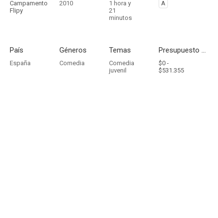
Campamento
2010
1 hora y
A
Flipy
21
minutos
País
Géneros
Temas
Presupuesto - Ingresos
España
Comedia
Comedia
$0 -
juvenil
$531.355