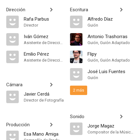
Dirección
Escritura
Rafa Parbus
Alfredo Díaz
Director
Guión
Iván Gómez
Antonio Trashorras
Asistente de Dirección
Guión, Guión Adaptado
Emilio Pérez
Flipy
Asistente de Dirección
Guión, Guión Adaptado
José Luis Fuentes
Guión
Cámara
2 más
Javier Cerdá
Director de Fotografía
Sonido
Producción
Jorge Magaz
Compositor de la Música Original, Música
Esa Mano Amiga