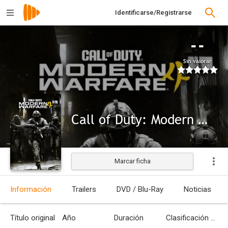
Identificarse/Registrarse
--
Sin valorar
Call of Duty: Modern Warfare 4
Marcar ficha
Información
Trailers
DVD / Blu-Ray
Noticias
Título original
Año
Duración
Clasificación por edades