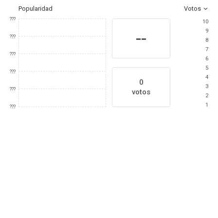
Popularidad
Votos
???
10
9
--
???
8
7
???
6
5
???
4
0
3
???
votos
2
1
???