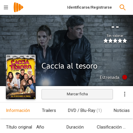
Identificarse/Registrarse
--
Sin valorar
Caccia al tesoro
Estrenada
Marcar ficha
Información
Trailers
DVD / Blu-Ray
(1)
Noticias
Título original
Año
Duración
Clasificación por edades