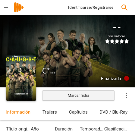
Identificarse/Registrarse
--
Sin valorar
C*A*U*G*H*T
Finalizada
Marcar ficha
Información
Trailers
Capítulos
DVD / Blu-Ray
Título original
Año
Duración
Temporadas
Clasificación por edades