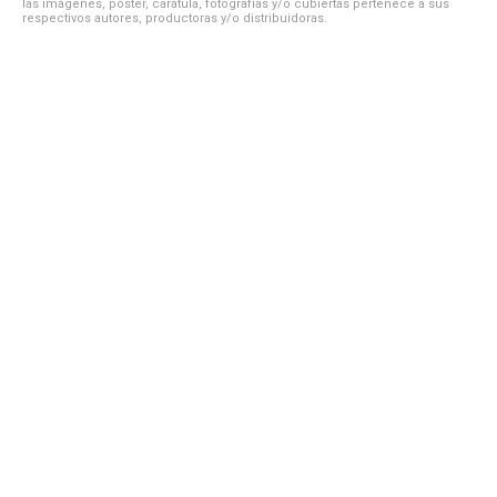
las imágenes, póster, carátula, fotografías y/o cubiertas pertenece a sus
respectivos autores, productoras y/o distribuidoras.