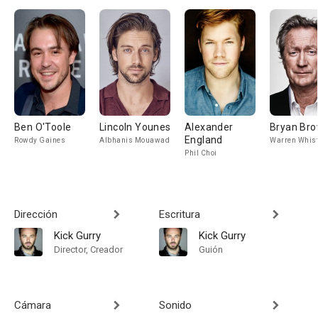
Ben O'Toole
Lincoln Younes
Alexander
Bryan Br
England
Rowdy Gaines
Albhanis Mouawad
Warren Whist
Phil Choi
Dirección
Escritura
Kick Gurry
Kick Gurry
Director, Creador
Guión
Cámara
Sonido