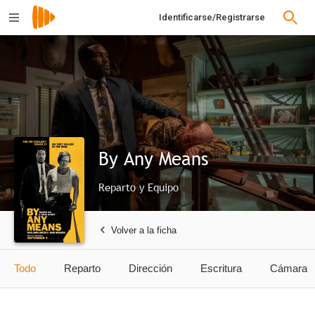
Identificarse/Registrarse
By Any Means
Reparto y Equipo
Volver a la ficha
Todo
Reparto
Dirección
Escritura
Cámara