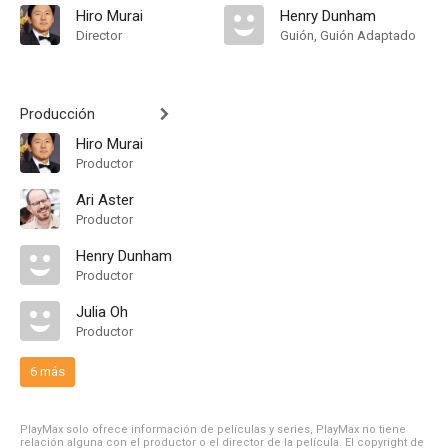
Hiro Murai
Henry Dunham
Director
Guión, Guión Adaptado
Producción
Hiro Murai
Productor
Ari Aster
Productor
Henry Dunham
Productor
Julia Oh
Productor
6 más
PlayMax solo ofrece información de películas y series, PlayMax no tiene
relación alguna con el productor o el director de la película. El copyright de