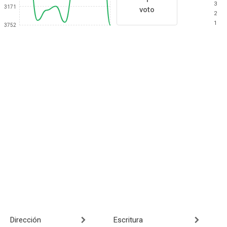
3
3171
voto
2
1
3752
Dirección
Escritura