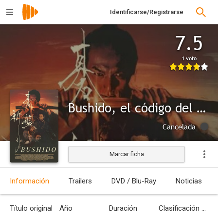
Identificarse/Registrarse
7.5
1 voto
Bushido, el código del samurái
Cancelada
Marcar ficha
Información
Trailers
DVD / Blu-Ray
Noticias
Título original
Año
Duración
Clasificación por edades