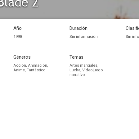
Blade 2
Año
Duración
Clasif
1998
Sin información
Sin inf
Géneros
Temas
Acción
,
Animación
,
Artes marciales
,
Anime
,
Fantástico
Lucha
,
Videojuego
narrativo