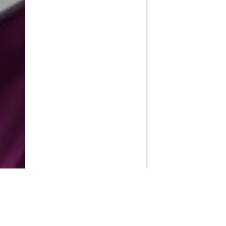
PlayMax
2026
Series populares
La Casa del Dragón
Silo