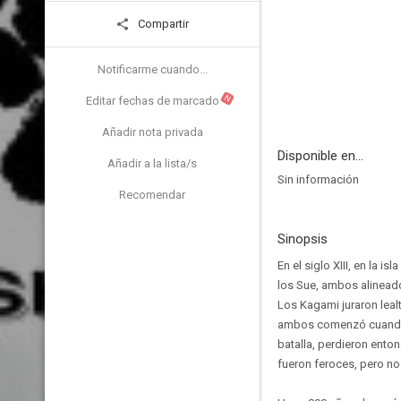
Compartir
Notificarme cuando...
N
Editar fechas de marcado
Añadir nota privada
Disponible en...
Añadir a la lista/s
Sin información
Recomendar
Sinopsis
En el siglo XIII, en la 
los Sue, ambos alineado
Los Kagami juraron lealt
ambos comenzó cuando lo
batalla, perdieron enton
fueron feroces, pero no