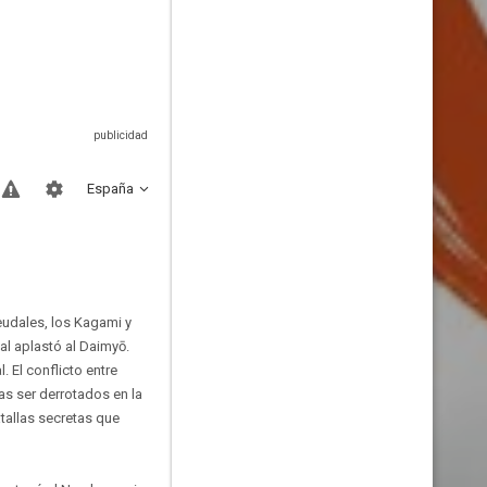
España
feudales, los Kagami y
al aplastó al Daimyō.
. El conflicto entre
as ser derrotados en la
atallas secretas que