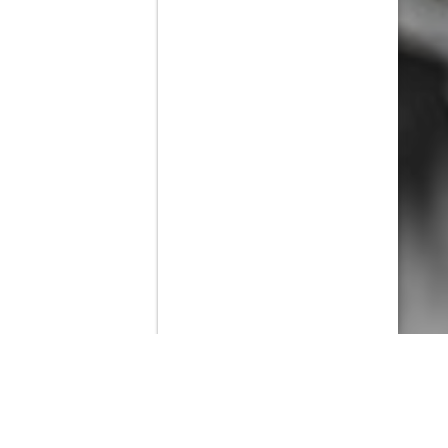
Contenido que expirara en VOD
Amazon Prime Video
Movistar+