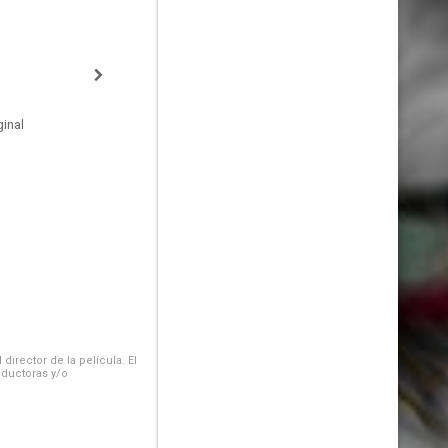
inal
irector de la película. El
oductoras y/o