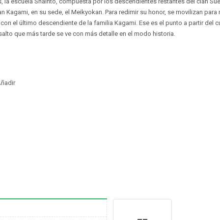
 la escuela Shainto, compuesta por los descendientes restantes del clan Sue
lan Kagami, en su sede, el Meikyokan. Para redimir su honor, se movilizan para
 con el último descendiente de la familia Kagami. Ese es el punto a partir del
asalto que más tarde se ve con más detalle en el modo historia.
ñadir
--