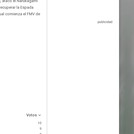
, atacó el Narukagami
 recuperar la Espada
 cual comienza el FMV de
Votos
10
9