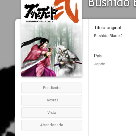
Bushido 
Título original
Bushido Blade 2
País
Japón
Pendiente
Favorita
Vista
Abandonada