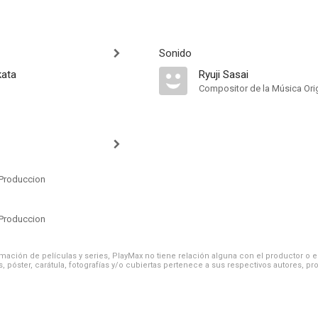
Sonido
kata
Ryuji Sasai
Compositor de la Música Orig
Produccion
Produccion
ación de películas y series, PlayMax no tiene relación alguna con el productor o el d
, póster, carátula, fotografías y/o cubiertas pertenece a sus respectivos autores, pr