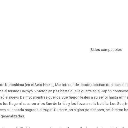
Sitios compatibles
isla de Konoshima (en el Seto Naikai, Mar Interior de Japón) existían dos clanes 
s al mismo Daimyō. Vivieron en paz hasta que la guerra en el Japón continent
ad al nuevo Daimyō mientras que los Sue fueron leales a su señor hasta el final
s Kagami sacaron a los Sue de la isla y los llevaron a la batalla. Los Sue, tr
ces su espada sagrada el Yugiri. Durante los siglos posteriores, se libraron b
 generalizadas.