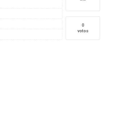
0
votos