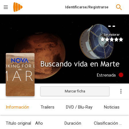
Identificarse/Registrarse
--
Sin valorar
Buscando vida en Marte
Estrenada
Marcar ficha
Información
Trailers
DVD / Blu-Ray
Noticias
Título original
Año
Duración
Clasificación por edades