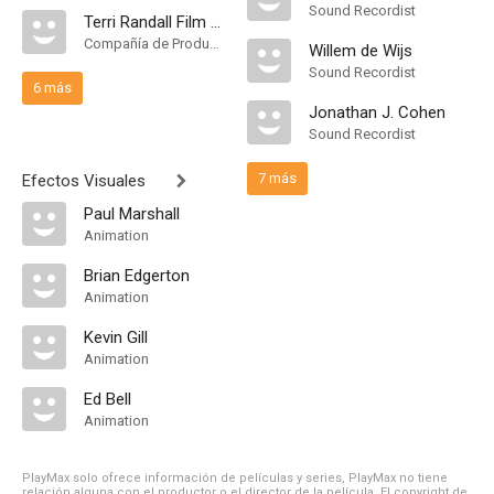
Sound Recordist
Terri Randall Film & Video Productions
Compañía de Produccion
Willem de Wijs
Sound Recordist
6 más
Jonathan J. Cohen
Sound Recordist
7 más
Efectos Visuales
Paul Marshall
Animation
Brian Edgerton
Animation
Kevin Gill
Animation
Ed Bell
Animation
PlayMax solo ofrece información de películas y series, PlayMax no tiene
relación alguna con el productor o el director de la película. El copyright de