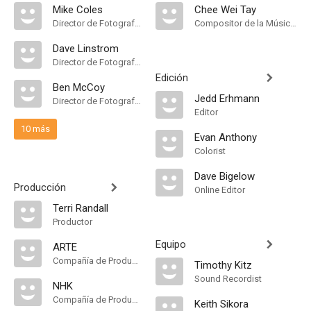
Mike Coles
Chee Wei Tay
Director de Fotografía, Camera Operator
Compositor de la Música Original
Dave Linstrom
Director de Fotografía, Camera Operator
Edición
Ben McCoy
Jedd Erhmann
Director de Fotografía, Camera Operator
Editor
10 más
Evan Anthony
Colorist
Dave Bigelow
Producción
Online Editor
Terri Randall
Productor
Equipo
ARTE
Compañía de Produccion
Timothy Kitz
Sound Recordist
NHK
Compañía de Produccion
Keith Sikora