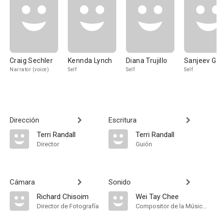
Craig Sechler
Kennda Lynch
Diana Trujillo
Sanjeev G
Narrator (voice)
Self
Self
Self
Dirección
Escritura
Terri Randall
Terri Randall
Director
Guión
Cámara
Sonido
Richard Chisoim
Wei Tay Chee
Director de Fotografía
Compositor de la Música Original