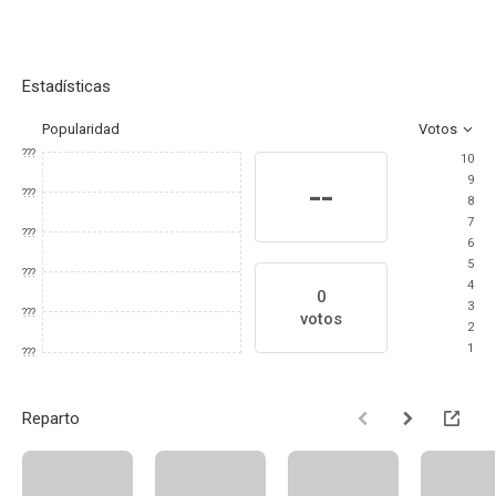
Estadísticas
Popularidad
Votos
???
10
9
--
???
8
7
???
6
5
???
4
0
3
???
votos
2
1
???
Reparto