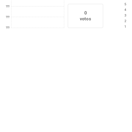
5
???
4
0
3
???
votos
2
1
???