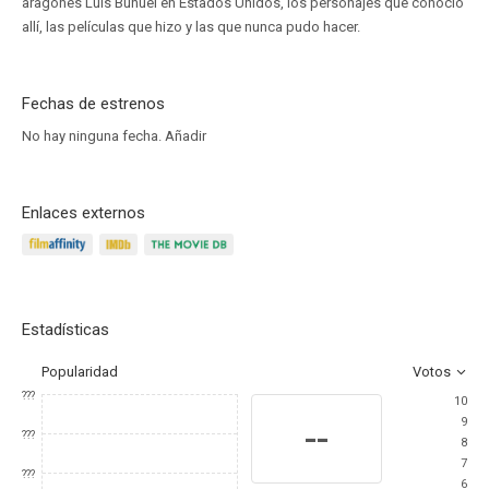
aragonés Luis Buñuel en Estados Unidos, los personajes que conoció
allí, las películas que hizo y las que nunca pudo hacer.
Fechas de estrenos
No hay ninguna fecha.
Añadir
Enlaces externos
Estadísticas
Popularidad
Votos
???
10
9
--
???
8
7
???
6