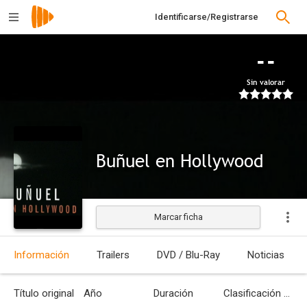
Identificarse/Registrarse
--
Sin valorar
Buñuel en Hollywood
Marcar ficha
Información
Trailers
DVD / Blu-Ray
Noticias
Título original
Año
Duración
Clasificación por edades