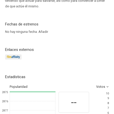
teniendo que actuar para salvarse, así como para convencer a Elmer
de que actúe él mismo.
Fechas de estrenos
No hay ninguna fecha.
Añadir
Enlaces externos
Estadísticas
Popularidad
Votos
2875
10
9
--
2876
8
7
2877
6