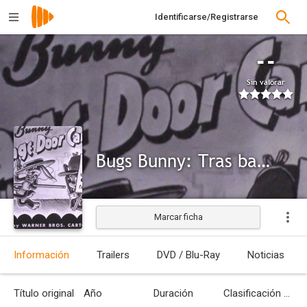
Identificarse/Registrarse
--
Sin valorar
Bugs Bunny: Tras bambalinas
Marcar ficha
Información
Trailers
DVD / Blu-Ray
Noticias
Título original
Año
Duración
Clasificación por edades