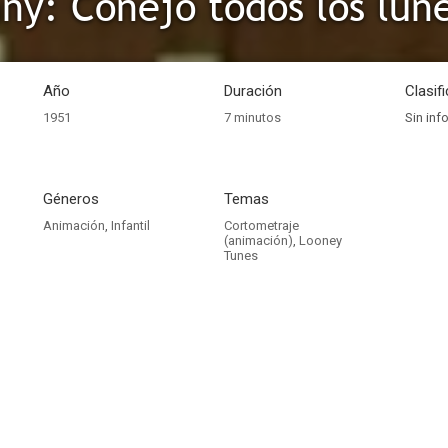
ny: Conejo todos los lun
Año
Duración
Clasif
1951
7 minutos
Sin inf
Géneros
Temas
Animación
,
Infantil
Cortometraje
(animación)
,
Looney
Tunes