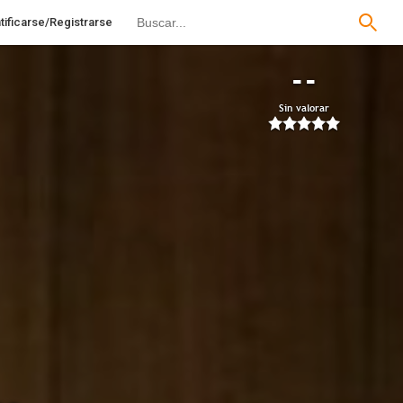
tificarse/Registrarse
--
Sin valorar