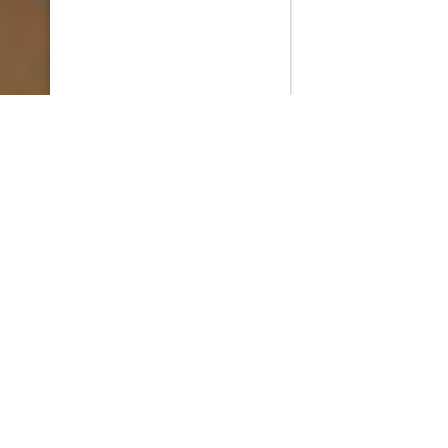
PlayMax
2026
Series populares
La Casa del Dragón
Silo
Ted Lasso
Stuart no consigue salvar el universo
Operaciones especiales: Lioness
Acerca de PlayMax
Apps
API
Términos y Condiciones