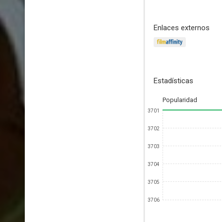
Enlaces externos
Estadísticas
Popularidad
3701
3702
3703
3704
3705
3706