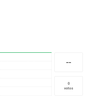
--
0
votos