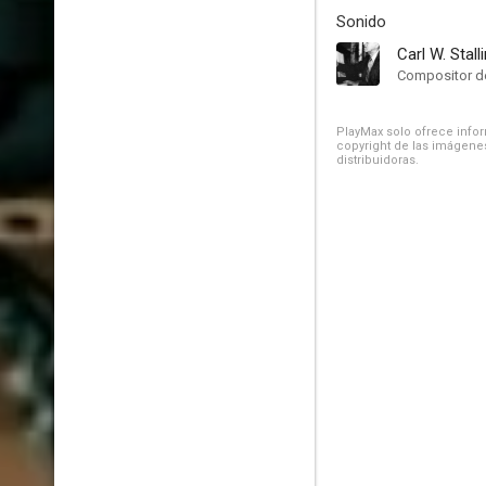
Sonido
Carl W. Stall
Compositor de
PlayMax solo ofrece inform
copyright de las imágenes
distribuidoras.