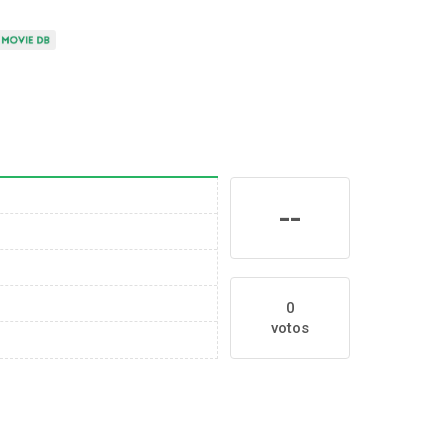
--
0
votos