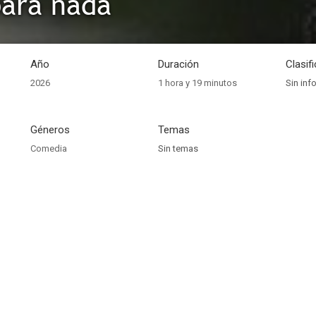
ara nada
Año
Duración
Clasif
2026
1 hora y 19 minutos
Sin inf
Géneros
Temas
Comedia
Sin temas