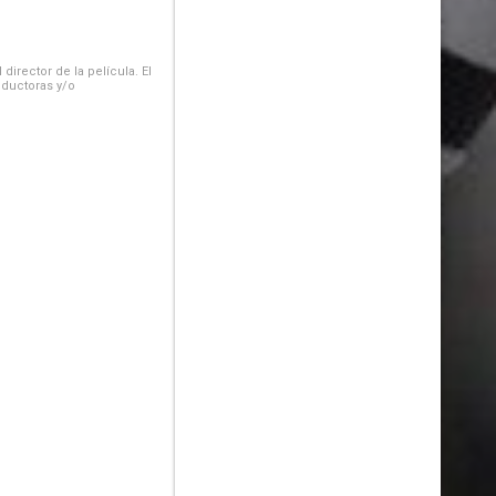
irector de la película. El
oductoras y/o