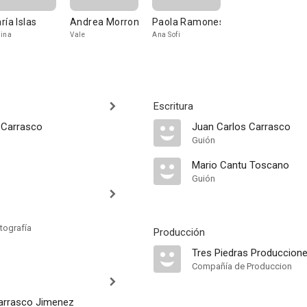
ría Islas
Andrea Morron
Paola Ramones
ina
Vale
Ana Sofi
Escritura
 Carrasco
Juan Carlos Carrasco
Guión
Mario Cantu Toscano
Guión
tografía
Producción
Tres Piedras Produccion
Compañía de Produccion
arrasco Jimenez