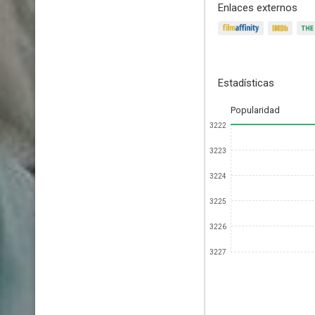
Enlaces externos
Estadísticas
Popularidad
3222
3223
3224
3225
3226
3227