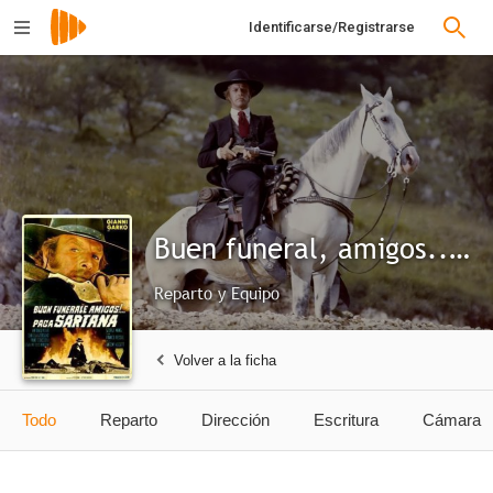
Identificarse/Registrarse
Buen funeral, amigos... paga Sartana
Reparto y Equipo
Volver a la ficha
Todo
Reparto
Dirección
Escritura
Cámara