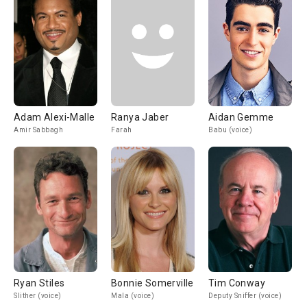
Adam Alexi-Malle
Ranya Jaber
Aidan Gemme
Amir Sabbagh
Farah
Babu (voice)
Ryan Stiles
Bonnie Somerville
Tim Conway
Slither (voice)
Mala (voice)
Deputy Sniffer (voice)