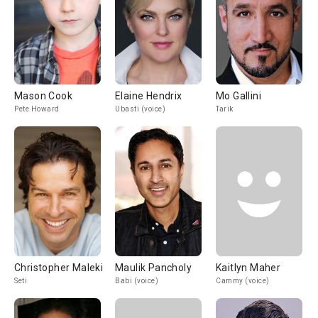
Mason Cook
Elaine Hendrix
Mo Gallini
Pete Howard
Ubasti (voice)
Tarik
Christopher Maleki
Maulik Pancholy
Kaitlyn Maher
Seti
Babi (voice)
Cammy (voice)