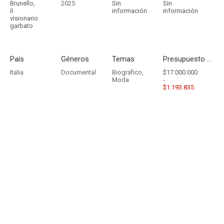
Brunello,
2025
Sin
Sin
il
información
información
visionario
garbato
País
Géneros
Temas
Presupuesto - Ingresos
Italia
Documental
Biográfico
,
$17.000.000
Moda
-
$1.193.835