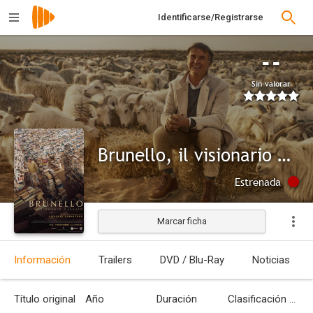
Identificarse/Registrarse
--
Sin valorar
Brunello, il visionario garbato
Estrenada
Marcar ficha
Información
Trailers
DVD / Blu-Ray
Noticias
Título original
Año
Duración
Clasificación por edades