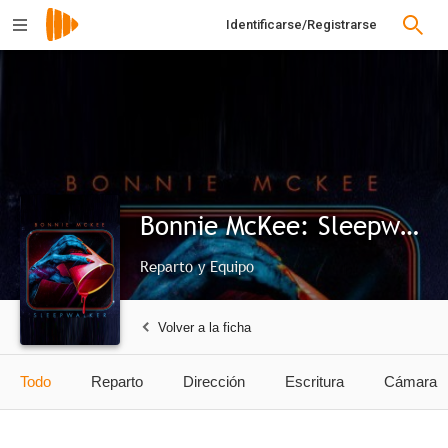
Identificarse/Registrarse
Bonnie McKee: Sleepwalker
Reparto y Equipo
Volver a la ficha
Todo
Reparto
Dirección
Escritura
Cámara