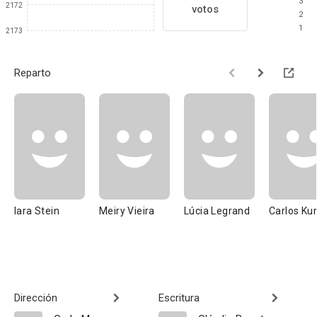
3
2172
votos
2
1
2173
Reparto
Iara Stein
Meiry Vieira
Lúcia Legrand
Carlos Kur
Dirección
Escritura