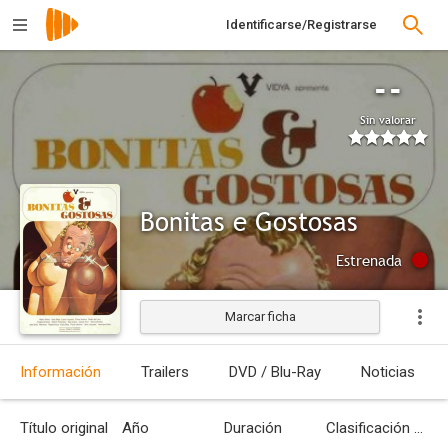
Identificarse/Registrarse
--
Sin valorar
Bonitas e Gostosas
Estrenada
Marcar ficha
Información
Trailers
DVD / Blu-Ray
Noticias
Título original
Año
Duración
Clasificación por edades