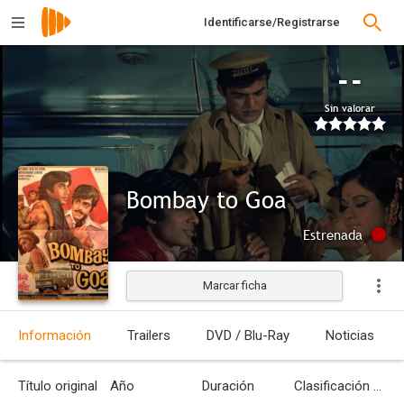
Identificarse/Registrarse
--
Sin valorar
Bombay to Goa
Estrenada
Marcar ficha
Información
Trailers
DVD / Blu-Ray
Noticias
Título original
Año
Duración
Clasificación por edades