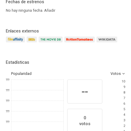
Fechas de estrenos
No hay ninguna fecha.
Añadir
Enlaces externos
Estadísticas
Popularidad
Votos
???
10
9
--
???
8
7
???
6
5
???
4
0
3
???
votos
2