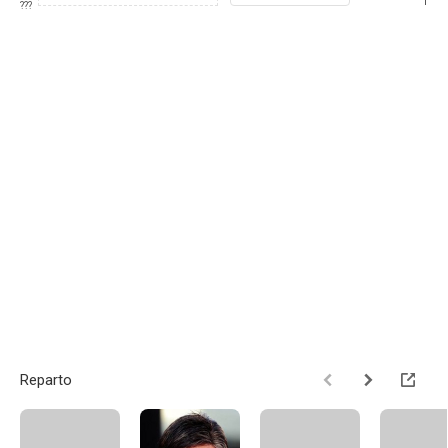
1
???
Reparto