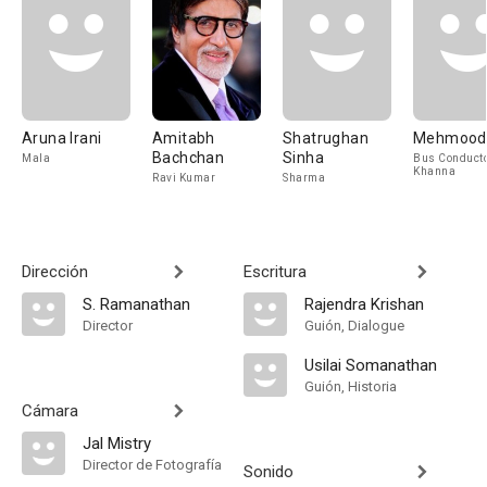
Aruna Irani
Amitabh
Shatrughan
Mehmood
Bachchan
Sinha
Mala
Bus Conduct
Khanna
Ravi Kumar
Sharma
Dirección
Escritura
S. Ramanathan
Rajendra Krishan
Director
Guión, Dialogue
Usilai Somanathan
Guión, Historia
Cámara
Jal Mistry
Director de Fotografía
Sonido