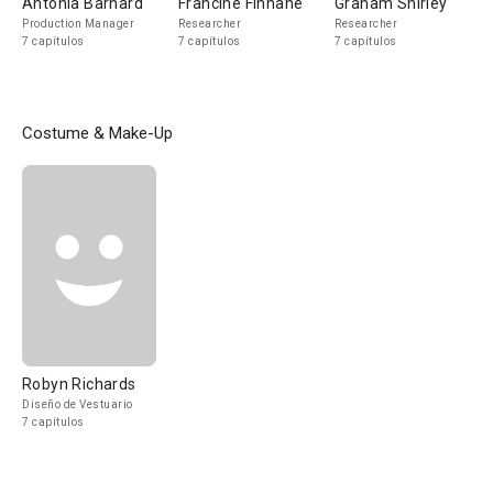
Antonia Barnard
Francine Finnane
Graham Shirley
Production Manager
Researcher
Researcher
7 capítulos
7 capítulos
7 capítulos
Costume & Make-Up
Robyn Richards
Diseño de Vestuario
7 capítulos