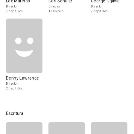
Lex Marinos
Carl Schultz
George Ogilvie
Director
Director
Director
7 capítulos
1 capítulo
7 capítulos
Denny Lawrence
Director
2 capítulos
Escritura