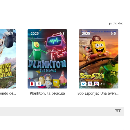
4.7
2025
6.3
2025
6.5
Al rescate de Fondo de Bikini: La película de Arenita Mejillas
Plankton, la película
Bob Esponja: Una aventura pirata