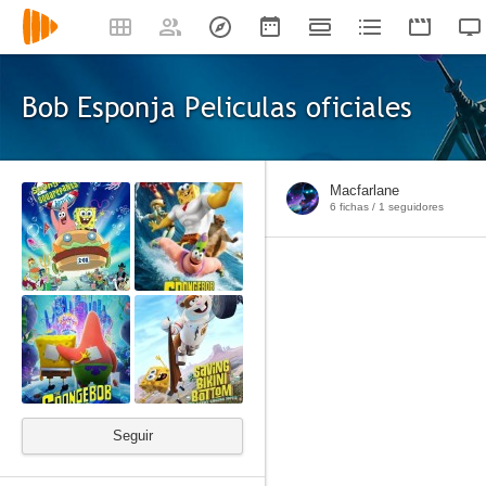
Bob Esponja Peliculas oficiales
Macfarlane
6 fichas /
1
seguidores
Seguir