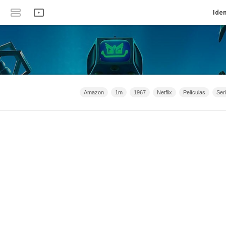
Iden
Amazon
1m
1967
Netflix
Películas
Ser
Animación
Crimen
Serie de TV
Filmaffinity
Acc
2020 - 2031
2015 - 2031
2021 - 2025
Filmin
Clan 
España
2026 - 2031
Romance
Intriga
Anime
2
HBO
Bélico
40m - 1h 