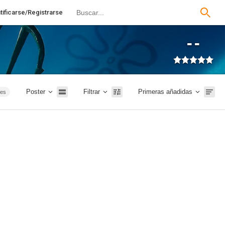
tificarse/Registrarse
--
Poster
Filtrar
Primeras añadidas
ies
ión
TVE
026
20m